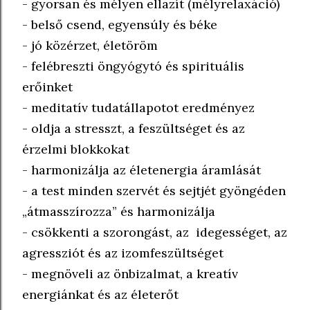
- gyorsan és mélyen ellazít (mélyrelaxáció)
- belső csend, egyensúly és béke
- jó közérzet, életöröm
- felébreszti öngyógytó és spirituális
erőinket
- meditatív tudatállapotot eredményez
- oldja a stresszt, a feszültséget és az
érzelmi blokkokat
- harmonizálja az életenergia áramlását
- a test minden szervét és sejtjét gyöngéden
„átmasszírozza” és harmonizálja
- csökkenti a szorongást, az
idegességet, az
agressziót és az izomfeszültséget
- megnöveli az önbizalmat, a kreatív
energiánkat és az életerőt