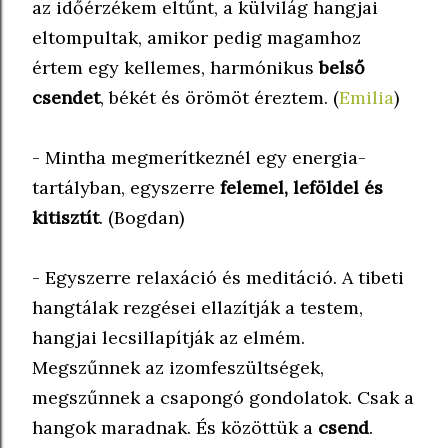
az időérzékem eltűnt, a külvilág hangjai
eltompultak, amikor pedig magamhoz
értem egy kellemes, harmónikus
belső
csendet
, békét és örömöt éreztem. (
Emilia
)
- Mintha megmerítkeznél egy energia-
tartályban, egyszerre
felemel, leföldel és
kitisztít
. (Bogdan)
- Egyszerre relaxáció és meditáció. A tibeti
hangtálak rezgései ellazítják a testem,
hangjai lecsillapítják az elmém.
Megszűnnek az izomfeszültségek,
megszűnnek a csapongó gondolatok. Csak a
hangok maradnak. És közöttük a
csend
.