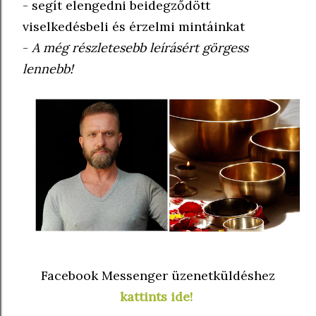
- segít elengedni beidegződött
viselkedésbeli és érzelmi mintáinkat
-
A még részletesebb leírásért görgess
lennebb!
Facebook Messenger üzenetküldéshez
kattints ide!