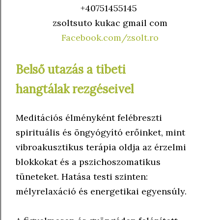
+40751455145
zsoltsuto kukac gmail com
Facebook.com/zsolt.ro
Belső utazás a tibeti
hangtálak
rezgéseivel
Meditációs élményként felébreszti
spirituális és öngyógyító erőinket, m
int
vibroakusztikus terápia oldja az érzelmi
blokkokat és a pszichoszomatikus
tüneteket.
Hatása testi szinten:
mélyrelaxáció és energetikai egyensúly.