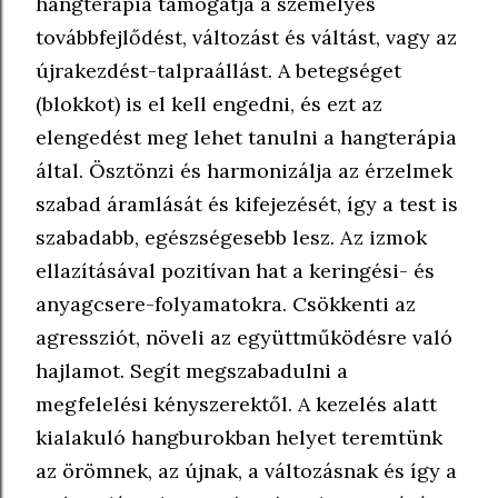
hangterápia támogatja a személyes
továbbfejlődést, változást és váltást, vagy az
újrakezdést-talpraállást. A betegséget
(blokkot) is el kell engedni, és ezt az
elengedést meg lehet tanulni a hangterápia
által. Ösztönzi és harmonizálja az érzelmek
szabad áramlását és kifejezését, így a test is
szabadabb, egészségesebb lesz. Az izmok
ellazításával pozitívan hat a keringési- és
anyagcsere-folyamatokra. Csökkenti az
agressziót, növeli az együttműködésre való
hajlamot. Segít megszabadulni a
megfelelési kényszerektől. A kezelés alatt
kialakuló hangburokban helyet teremtünk
az örömnek, az újnak, a változásnak és így a