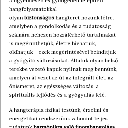
A figyelmesen és gyöngéden felépített
hangfolyamatokkal
olyan
biztonságos
hangteret hozunk létre,
amelyben a gondolkodás és a tudatosság
számára nehezen hozzáférhető tartalmakat
is megérinthetjük, életre hívhatjuk,
oldhatjuk – ezek megérintésével beindítjuk
a gyógyító változásokat. Általuk olyan belső
terekbe vezető kapuk nyílnak meg bennünk,
amelyen át vezet az út az integrált élet, az
önismeret, az egészséges változás, a
spirituális fejlődés és a gyógyulás felé.
A hangterápia fizikai testünk, érzelmi és
energetikai rendszerünk valamint teljes
tudatunk
harmóniára való finomhangolása
,