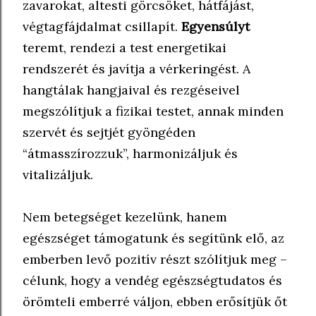
zavarokat, altesti görcsöket, hátfájást,
végtagfájdalmat csillapít.
Egyensúlyt
teremt, rendezi a test energetikai
rendszerét és javítja a vérkeringést. A
hangtálak hangjaival és rezgéseivel
megszólítjuk a fizikai testet, annak minden
szervét és sejtjét gyöngéden
“átmasszírozzuk”, harmonizáljuk és
vitalizáljuk.
Nem betegséget kezelünk, hanem
egészséget támogatunk és segítünk elő, az
emberben levő pozitív részt szólítjuk meg –
célunk, hogy a vendég egészségtudatos és
örömteli emberré váljon, ebben erősítjük őt