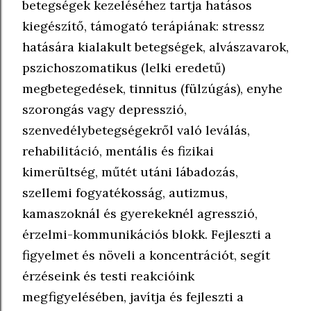
betegségek kezeléséhez tartja hatásos
kiegészítő, támogató terápiának: stressz
hatására kialakult betegségek, alvászavarok,
pszichoszomatikus (lelki eredetű)
megbetegedések, tinnitus (fülzúgás), enyhe
szorongás vagy depresszió,
szenvedélybetegségekről való leválás,
rehabilitáció, mentális és fizikai
kimerültség, műtét utáni lábadozás,
szellemi fogyatékosság, autizmus,
kamaszoknál és gyerekeknél agresszió,
érzelmi-kommunikációs blokk. Fejleszti a
figyelmet és növeli a koncentrációt, segít
érzéseink és testi reakcióink
megfigyelésében, javítja és fejleszti a