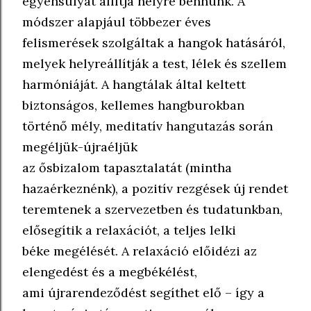
egyensúlyát állítja helyre bennünk. A
módszer alapjául többezer éves
felismerések szolgáltak a hangok hatásáról,
melyek helyreállítják a test, lélek és szellem
harmóniáját. A hangtálak által keltett
biztonságos, kellemes hangburokban
történő mély, meditatív hangutazás során
megéljük-újraéljük
az ősbizalom tapasztalatát (mintha
hazaérkeznénk), a pozitív rezgések új rendet
teremtenek a szervezetben és tudatunkban,
elősegítik a relaxációt, a teljes lelki
béke megélését. A relaxáció előidézi az
elengedést és a megbékélést,
ami újrarendeződést segíthet elő – így a