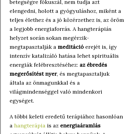
betegségre fókuszál, nem tudja azt
elengedni, holott a gyógyuláshoz, miként a
teljes élethez és a jó közérzethez is, az öröm
a legjobb energiaforrás. A hangterápiás
helyzet során sokan megérzik-
megtapasztalják a
meditáció
erejét is, így
intenzív katalizáló hatása lehet spirituális
energiák felébresztéséhez:
az ébredés
megerősítést nyer
, és megtapasztaljuk
általa az önmagunkkal és a
világmindenséggel való mindenkori
egységet.
A többi keleti eredetű terápiához hasonlóan
a
hangterápia
is az
energiaáramlás