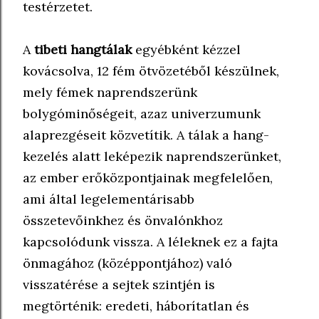
testérzetet.
A
tibeti hangtálak
egyébként kézzel
kovácsolva, 12 fém ötvözetéből készülnek,
mely fémek naprendszerünk
bolygóminőségeit, azaz univerzumunk
alaprezgéseit közvetítik. A tálak a hang-
kezelés alatt leképezik naprendszerünket,
az ember erőközpontjainak megfelelően,
ami által legelementárisabb
összetevőinkhez és önvalónkhoz
kapcsolódunk vissza. A léleknek ez a fajta
önmagához (középpontjához) való
visszatérése a sejtek szintjén is
megtörténik: eredeti, háborítatlan és