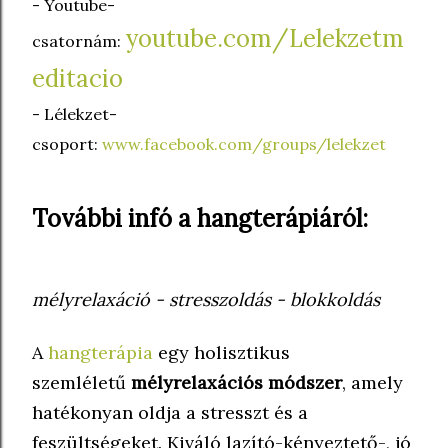
- Youtube-
youtube.com/Lelekzetm
csatornám:
editacio
- Lélekzet-
csoport:
www.facebook.com/groups/lelekzet
További infó a hangterápiáról:
mélyrelaxáció - stresszoldás - blokkoldás
A
hangterápia
egy holisztikus
szemléletű
mélyrelaxációs módszer
, amely
hatékonyan oldja a stresszt és a
feszültségeket. Kiváló lazító-kényeztető-, jó