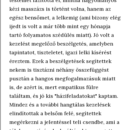
testemet lazította el, mintha hagyományos
kézi masszázs is történt volna, hanem az
egész bensőmet, a lelkemig (ami bizony elég
ijedt is volt a már több mint egy hónapja
tartó folyamatos szédülés miatt). Jó volt a
kezelést megelőző beszélgetés, amelyben
tapintatot, tiszteletet, igazi lelki kísérést
éreztem. Ezek a beszélgetések segítettek
nekem is tisztázni néhány összefüggést
pusztán a hangos megfogalmazásuk miatt
is, de azért is, mert empatikus fülre
találtam, és jó kis "házifeladatokat" kaptam.
Mindez és a további hangtálas kezelések
elindítottak a belsőm felé, segítettek
megérkezni a jelentéssel teli csendbe, ami a