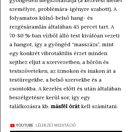
gyöngéden megszólaltatja (a kezelési menet
személyre, problémára-igényre szabott). A
folyamatos külső-belső hang- és
rezgésáramlás általában 45 percet tart. A
70-80 %-ban vízből álló test kiválóan vezeti
a hangot, így a gyöngéd “masszázs”, mint
egy konkrét vibrotaktilis érzet minden
sejthez eljut a szervezetben, a bőrön és
testszöveteken, az izmokon és inakon át a
testüregekbe, a belső szervekbe és a
csontokba. A kezelés előtt és után általában
beszélgetésre kerül sor, így egy
találkozásra kb.
másfél órát
kell számítani.