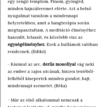
egy zengő templom. Finom, gyöngéd,
minden hajszáleremet elérte. Azt a belső
nyugalmat tanulom a mindennapi
helyzetekben, amit a hangterápia során
megtapasztaltam. A meditáció élményéhez
hasonlít, lelassít, és közelebb visz az
egységélményhez
. Ezek a hullámok valóban
rendeznek. (Ildikó)
- Kisimul az arc,
derűs mosollyal
vág neki
az ember a zajos utcának, hiszen testéből-
lelkéből kisepertek minden gondot, bajt,
mindennapi szemetet. (Réka)
- Már az első alkalommal nemcsak a