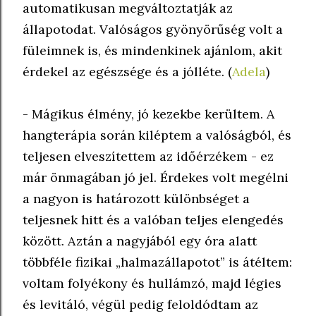
automatikusan megváltoztatják az
állapotodat. Valóságos gyönyörűség volt a
füleimnek is, és mindenkinek ajánlom, akit
érdekel az egészsége és a jólléte. (
Adela
)
- Mágikus élmény, jó kezekbe kerültem. A
hangterápia során kiléptem a valóságból, és
teljesen elveszítettem az időérzékem - ez
már önmagában jó jel. Érdekes volt megélni
a nagyon is határozott különbséget a
teljesnek hitt és a valóban teljes elengedés
között. Aztán a nagyjából egy óra alatt
többféle fizikai „halmazállapotot” is átéltem:
voltam folyékony és hullámzó, majd légies
és levitáló, végül pedig feloldódtam az