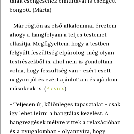
tálak csengésének elmúltával is csengett-
bongott. (Márta)
- Már rögtön az első alkalommal éreztem,
ahogy a hangfolyam a teljes testemet
ellazítja. Megfigyeltem, hogy a testben
felgyűlt feszültség elpárolog, még olyan
testrészekből is, ahol nem is gondoltam
volna, hogy feszültség van - ezért esett
nagyon jól és ezért ajánlottam és ajánlom
másoknak is. (
Flavius
)
- Teljesen új, különleges tapasztalat - csak
így lehet leírni a hangtálas kezelést. A
hangrezgések mélyre vittek a relaxációban
és a nyugalomban - olyannyira, hogy