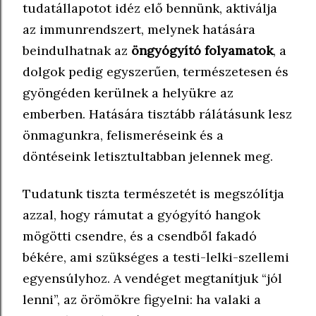
tudatállapotot idéz elő bennünk, aktiválja
az immunrendszert, melynek hatására
beindulhatnak az
öngyógyító folyamatok
, a
dolgok pedig egyszerűen, természetesen és
gyöngéden kerülnek a helyükre az
emberben. Hatására tisztább rálátásunk lesz
önmagunkra, felismeréseink és a
döntéseink letisztultabban jelennek meg.
Tudatunk tiszta természetét is megszólítja
azzal, hogy rámutat a gyógyító hangok
mögötti csendre, és a csendből fakadó
békére, ami szükséges a testi-lelki-szellemi
egyensúlyhoz. A vendéget megtanítjuk “jól
lenni”, az örömökre figyelni: ha valaki a