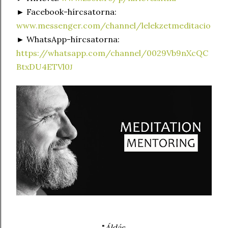
► Facebook-hírcsatorna:
www.messenger.com/channel/lelekzetmeditacio
► WhatsApp-hírcsatorna:
https://whatsapp.com/channel/0029Vb9nXcQC
BtxDU4ETVl0
J
"
Áldás.