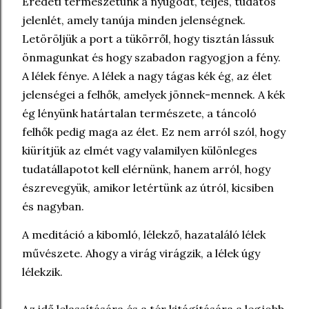
Eredeti természetünk a nyugodt, teljes, tudatos
jelenlét, amely tanúja minden jelenségnek.
Letöröljük a port a tükörről, hogy tisztán lássuk
önmagunkat és hogy szabadon ragyogjon a fény.
A lélek fénye. A lélek a nagy tágas kék ég, az élet
jelenségei a felhők, amelyek jönnek-mennek. A kék
ég lényünk határtalan természete, a táncoló
felhők pedig maga az élet. Ez nem arról szól, hogy
kiürítjük az elmét vagy valamilyen különleges
tudatállapotot kell elérnünk, hanem arról, hogy
észrevegyük, amikor letértünk az útról, kicsiben
és nagyban.
A meditáció a kibomló, lélekző, hazataláló lélek
művészete. Ahogy a virág virágzik, a lélek úgy
lélekzik.