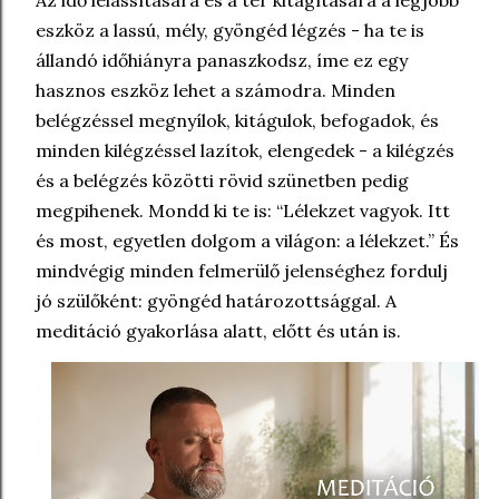
Az idő lelassítására és a tér kitágítására a legjobb
eszköz a lassú, mély, gyöngéd légzés - ha te is
állandó időhiányra panaszkodsz, íme ez egy
hasznos eszköz lehet a számodra. Minden
belégzéssel megnyílok, kitágulok, befogadok, és
minden kilégzéssel lazítok, elengedek - a kilégzés
és a belégzés közötti rövid szünetben pedig
megpihenek. Mondd ki te is: “Lélekzet vagyok. Itt
és most, egyetlen dolgom a világon: a lélekzet.” És
mindvégig minden felmerülő jelenséghez fordulj
jó szülőként: gyöngéd határozottsággal. A
meditáció gyakorlása alatt, előtt és után is.