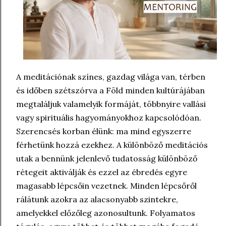
A meditációnak színes, gazdag világa van, térben
és időben szétszórva a Föld minden kultúrájában
megtaláljuk valamelyik formáját, többnyire vallási
vagy spirituális hagyományokhoz kapcsolódóan.
Szerencsés korban élünk: ma mind egyszerre
férhetünk hozzá ezekhez. A különböző meditációs
utak a bennünk jelenlevő tudatosság különböző
rétegeit aktiválják és ezzel az ébredés egyre
magasabb lépcsőin vezetnek. Minden lépcsőről
rálátunk azokra az alacsonyabb szintekre,
amelyekkel előzőleg azonosultunk. Folyamatos