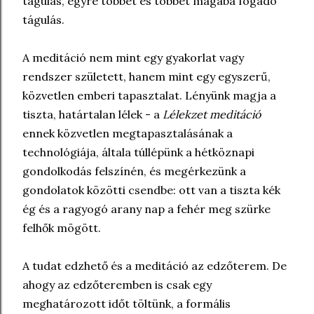
tágulás, egyre többet és többet magába fogadó
tágulás.
A meditáció nem mint egy gyakorlat vagy
rendszer született, hanem mint egy egyszerű,
közvetlen emberi tapasztalat. Lényünk magja a
tiszta, határtalan lélek - a
Lélekzet meditáció
ennek közvetlen megtapasztalásának a
technológiája, általa túllépünk a hétköznapi
gondolkodás felszínén, és megérkezünk a
gondolatok közötti csendbe: ott van a tiszta kék
ég és a ragyogó arany nap a fehér meg szürke
felhők mögött.
A tudat edzhető és a meditáció az edzőterem. De
ahogy az edzőteremben is csak egy
meghatározott időt töltünk, a formális