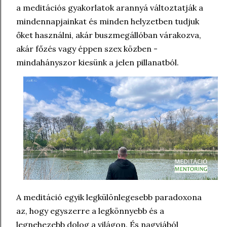
a meditációs gyakorlatok arannyá változtatják a
mindennapjainkat és minden helyzetben tudjuk
őket használni, akár buszmegállóban várakozva,
akár főzés vagy éppen szex közben -
mindahányszor kiesünk a jelen pillanatból.
A meditáció egyik legkülönlegesebb paradoxona
az, hogy egyszerre a legkönnyebb és a
legnehezebb dolog a világon. És nagyjából