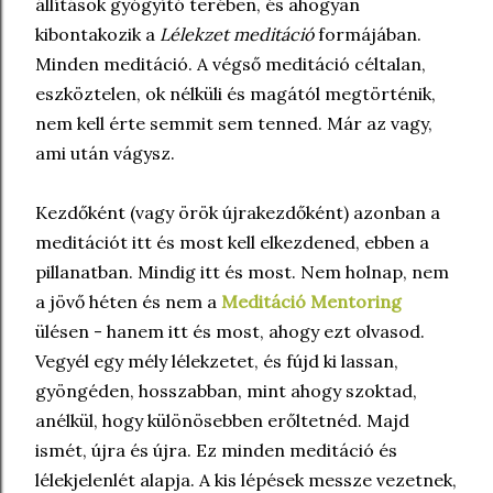
állítások gyógyító terében, és ahogyan
kibontakozik a
Lélekzet meditáció
formájában.
Minden meditáció. A végső meditáció céltalan,
eszköztelen, ok nélküli és magától megtörténik,
nem kell érte semmit sem tenned. Már az vagy,
ami után vágysz.
Kezdőként (vagy örök újrakezdőként) azonban a
meditációt itt és most kell elkezdened, ebben a
pillanatban. Mindig itt és most. Nem holnap, nem
a jövő héten és nem a
Meditáció Mentoring
ülésen - hanem itt és most, ahogy ezt olvasod.
Vegyél egy mély lélekzetet, és fújd ki lassan,
gyöngéden, hosszabban, mint ahogy szoktad,
anélkül, hogy különösebben erőltetnéd. Majd
ismét, újra és újra. Ez minden meditáció és
lélekjelenlét alapja. A kis lépések messze vezetnek,