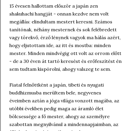
15 évesen hallottam először a japán zen
shakuhachi hangját - onnan kezdve nem volt
megállás: elindultam mestert keresni. Számos
tanítónak, néhány mesternek és sok felébredett
vagy törekvő, érző lénynek vagyok ma hálás azért,
hogy eljutottam ide, az itt és mostba: minden
mester. Minden mindvégig ott volt az orrom előtt
- de a 30 éven át tartó keresést és erőfeszítést én
sem tudtam kispórolni, ahogy valszeg te sem.
Fiatal felnőttként a japán, tibeti és nyugati
buddhizmusba merültem bele, negyvenes
éveimben aztán a jóga világa vonzott magába, az
utóbbi években pedig maga az áramló élet
bölcsessége a fő mester, ahogy az személyre
szabottan megnyilvánul a mindennapjaimban, az