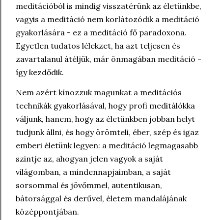
meditációból is mindig visszatérünk az életünkbe,
vagyis a meditáció nem korlátozódik a meditáció
gyakorlására - ez a meditáció fő paradoxona.
Egyetlen tudatos lélekzet, ha azt teljesen és
zavartalanul átéljük, már önmagában meditáció -
így kezdődik.
Nem azért kínozzuk magunkat a meditációs
technikák gyakorlásával, hogy profi meditálókka
váljunk, hanem, hogy az életünkben jobban helyt
tudjunk állni, és hogy örömteli, éber, szép és igaz
emberi életünk legyen: a meditáció legmagasabb
szintje az, ahogyan jelen vagyok a saját
világomban, a mindennapjaimban, a saját
sorsommal és jövőmmel, autentikusan,
bátorsággal és derűvel, életem mandalájának
középpontjában.