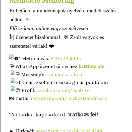
Meditáció Mentoring
Érthetően, a mindennapok nyelvén, mellébeszélés
nélkül. ✨
Élő szóban, online vagy személyesen
Írj üzenetet bizalommal! 💬 Zsolt vagyok és
szeretettel várlak! ❤️
Telefonhívás:
+40751455145
💬 WhatsApp üzenetküldéshez
kattints ide
Messenger:
m.me/zsolt.ro
Email: zsoltsuto kukac gmail pont com
Profil:
Facebook.com/zsolt.ro
📸 Insta:
instagram.com/lelekzetmeditacio
Tartsuk a kapcsolatot,
iratkozz fel!
► Hírlevél:
www.zsolt.ro/p/hirlevel.html