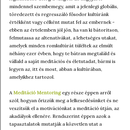
mindennel szembemegy, amit a jelenlegi globális,
töredezett és regresszáló fősodor kultúránk
értékként vagy célként mutat fel az embernek -
ebben az értelemben jól jön, ha van ki bátorítson,
felmutassa az altenatívákat, a lehetséges utakat,
amelyek minden romkultúrát túléltek az elmúlt
néhány ezer évben, hogy te bátran megtaláld és
vállald a saját meditációs és életutadat, bármi is
legyen az, itt és most, abban a kultúrában,
amelyikhez tartozol.
A
Meditáció Mentoring
egy része éppen arről
szól, hogyan őrizzük meg a lelkesedésünket és ne
veszítsük el a motivációnkat a meditáció útján, az
akadályok ellenére. Rendszerint éppen azok a
tapasztalatok mutatják a közvetlen utat a