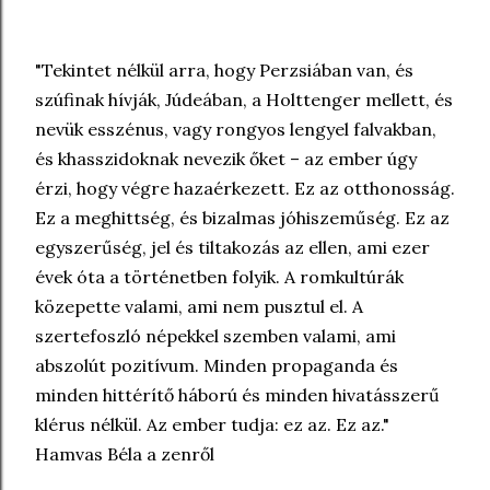
"Tekintet nélkül arra, hogy Perzsiában van, és
szúfinak hívják, Júdeában, a Holttenger mellett, és
nevük esszénus, vagy rongyos lengyel falvakban,
és khasszidoknak nevezik őket – az ember úgy
érzi, hogy végre hazaérkezett. Ez az otthonosság.
Ez a meghittség, és bizalmas jóhiszeműség. Ez az
egyszerűség, jel és tiltakozás az ellen, ami ezer
évek óta a történetben folyik. A romkultúrák
közepette valami, ami nem pusztul el. A
szertefoszló népekkel szemben valami, ami
abszolút pozitívum. Minden propaganda és
minden hittérítő háború és minden hivatásszerű
klérus nélkül. Az ember tudja: ez az. Ez az."
Hamvas Béla a zenről