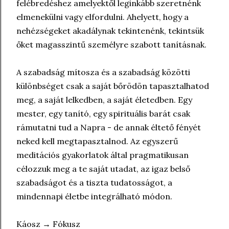
felébredéshez amelyektől leginkább szeretnénk
elmenekülni vagy elfordulni. Ahelyett, hogy a
nehézségeket akadálynak tekintenénk, tekintsük
őket magasszintű személyre szabott tanításnak.
A szabadság mítosza és a szabadság közötti
különbséget csak a saját bőrödön tapasztalhatod
meg, a saját lelkedben, a saját életedben. Egy
mester, egy tanító, egy spirituális barát csak
rámutatni tud a Napra - de annak éltető fényét
neked kell megtapasztalnod. Az egyszerű
meditációs gyakorlatok által pragmatikusan
célozzuk meg a te saját utadat, az igaz belső
szabadságot és a tiszta tudatosságot, a
mindennapi életbe integrálható módon.
Káosz → Fókusz