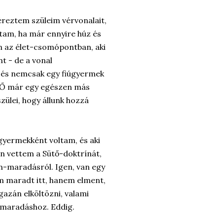
reztem szüleim vérvonalait,
ntam, ha már ennyire húz és
n az élet-csomópontban, aki
t - de a vonal
és nemcsak egy fiúgyermek
. Ő már egy egészen más
szülei, hogy állunk hozzá
gyermekként voltam, és aki
an vettem a Sütő-doktrínát,
on-maradásról. Igen, van egy
em maradt itt, hanem elment,
azán elköltözni, valami
 maradáshoz. Eddig.