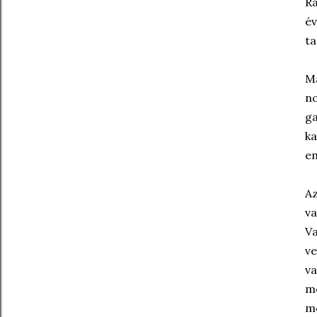
Rá
év
ta
Má
no
ga
ka
em
Az
va
Va
ve
va
mé
mé