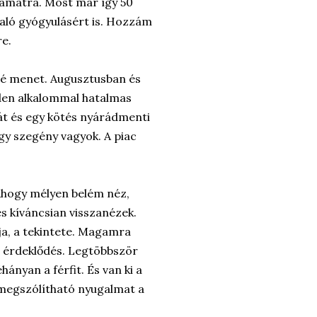
yamatra. Most már így 50
való gyógyulásért is. Hozzám
re.
felé menet. Augusztusban és
nden alkalommal hatalmas
mát és egy kötés nyárádmenti
gy szegény vagyok. A piac
Ahogy mélyen belém néz,
s kíváncsian visszanézek.
ja, a tekintete. Magamra
z érdeklődés. Legtöbbször
ányan a férfit. És van ki a
 megszólítható nyugalmat a