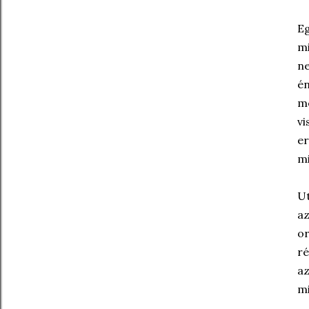
Eg
mi
ne
én
m
vi
er
mi
Ut
az
or
ré
az
mi