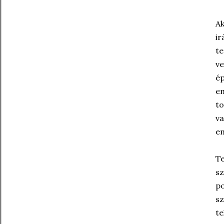
Ak
ir
te
ve
ép
em
to
va
em
Te
sz
po
sz
te