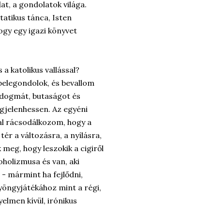
at, a gondolatok világa.
atikus tánca, Isten
ogy egy igazi könyvet
 a katolikus vallással?
elegondolok, és bevallom
 dogmát, butaságot és
megjelenhessen. Az egyéni
l rácsodálkozom, hogy a
ér a változásra, a nyílásra,
k meg, hogy leszokik a cigiről
koholizmusa és van, aki
 - mármint ha fejlődni,
yöngyjátékához mint a régi,
elmen kívül, irónikus