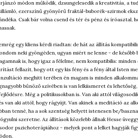
rjánzó módon működik, dzsungelesedik a kreativitás, a tud
illámló, ezerszínű gyönyörű fraktál-buborék-szirmok ekszt
ándéka. Csak bár volna csend és tér és pénz és íróasztal, h
hassak.
mrég egy kliens kérdi riadtan: de hát az állítás kompatibilis
ndom neki gyöngéden, ugyan miért ne lenne - de később b
gamnak is, hogy igaz a félelme, nem kompatibilis: minden
rítást fellazít, hogy ott egy kis fény és a fény által Isten 
nzultáció meghitt terében én magam is minden alkalomma
gnagyobb bűnöző szívében is van lelkiismeret és lehetőség, t
fejlődésre. Még a politikusokban is. Van aki attól világosodi
és van aki attól, hogy rágyújt. Van akinek a meditáció az al
bban tenné, ha a sok szentség helyett istenesen be/baszna
ógyulni szeretne. Az állítások közelebb állnak Hesse üvegg
sodor pszichoterápiához - melyek pont a lelket hagyják figy
ódon.