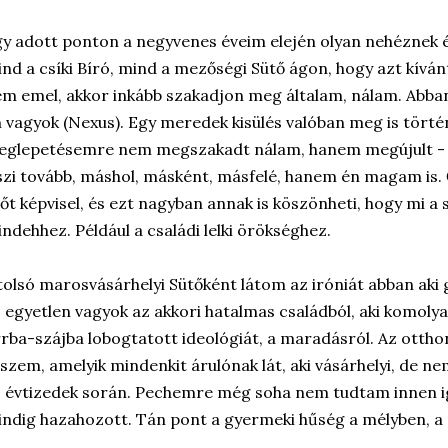
y adott ponton a negyvenes éveim elején olyan nehéznek é
nd a csíki Bíró, mind a mezőségi Sütő ágon, hogy azt kívá
m emel, akkor inkább szakadjon meg általam, nálam. Abba
 vagyok (Nexus). Egy meredek kisülés valóban meg is történ
eglepetésemre nem megszakadt nálam, hanem megújult - 
szi tovább, máshol, másként, másfelé, hanem én magam is
őt képvisel, és ezt nagyban annak is köszönheti, hogy mi a 
ndehhez. Például a családi lelki örökséghez.
olsó marosvásárhelyi Sütőként látom az iróniát abban aki 
 egyetlen vagyok az akkori hatalmas családból, aki komoly
rba-szájba lobogtatott ideológiát, a maradásról. Az otth
szem, amelyik mindenkit árulónak lát, aki vásárhelyi, de n
 évtizedek során. Pechemre még soha nem tudtam innen ig
ndig hazahozott. Tán pont a gyermeki hűség a mélyben, a