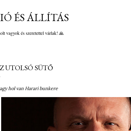
Ugrás a fő tartalomra
Ó ÉS ÁLLÍTÁS
lt vagyok és szeretettel várlak! 🙏
Z UTOLSÓ SÜTŐ
agy hol van Harari bunkere