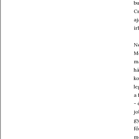
bu
Cs
aj
ír
Ne
Mo
ma
há
ko
le
a 
- 
jo
gy
fő
m