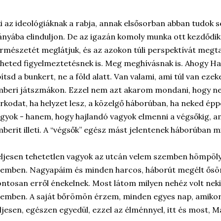
i az ideológiáknak a rabja, annak elsősorban abban tudok 
ányába elinduljon. De az igazán komoly munka ott kezdődik
rmészetét meglátjuk, és az azokon túli perspektívát megt
heted figyelmeztetésnek is. Meg meghívásnak is. Ahogy H
ítsd a bunkert, ne a föld alatt. Van valami, ami túl van eze
beri játszmákon. Ezzel nem azt akarom mondani, hogy n
rkodat, ha helyzet lesz, a közelgő háborúban, ha neked épp
gyok - hanem, hogy hajlandó vagyok elmenni a végsőkig, am
berit illeti. A “végsők” egész mást jelentenek háborúban m
ljesen tehetetlen vagyok az utcán velem szemben hömpöl
emben. Nagyapáim és minden harcos, háborút megélt ősöm
ntosan erről énekelnek. Most látom milyen nehéz volt neki
emben. A saját bőrömön érzem, minden egyes nap, amikor 
ljesen, egészen egyedül, ezzel az élménnyel, itt és most, 