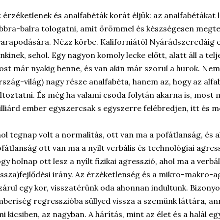
 érzéketlenek és analfabéták korát éljük: az analfabétákat 
bbra-balra tologatni, amit örömmel és készségesen megte
arapodására. Nézz körbe. Kaliforniától Nyárádszeredáig 
nkinek, sehol. Egy nagyon komoly lecke előtt, alatt áll a t
st már nyakig benne, és van akin már szorul a hurok. Nem 
rszág-világ) nagy része analfabéta, hanem az, hogy az al
ltoztatni. És még ha valami csoda folytán akarna is, most 
lliárd ember egyszercsak s egyszerre felébredjen, itt és mo
ol tegnap volt a normalitás, ott van ma a pofátlanság, és a
fátlanság ott van ma a nyílt verbális és technológiai agressz
gy holnap ott lesz a nyílt fizikai agresszió, ahol ma a verbál
issza)fejlődési irány. Az érzéketlenség és a mikro-makro-ag
zárul egy kor, visszatérünk oda ahonnan indultunk. Bizonyo
beriség regresszióba süllyed vissza a szemünk láttára, ann
i kicsiben, az nagyban. A hárítás, mint az élet és a halál eg