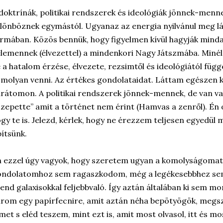
doktrínák, politikai rendszerek és ideológiák jönnek-menne
lönböznek egymástól. Ugyanaz az energia nyilvánul meg l
rmában. Közös bennük, hogy figyelmen kívül hagyják minda
lemennek (élvezettel) a mindenkori Nagy Játszmába. Minél 
 a hatalom érzése, élvezete, rezsimtől és ideológiától füg
molyan venni. Az értékes gondolataidat. Láttam egészen kö
rátomon. A politikai rendszerek jönnek-mennek, de van va
zepette” amit a történet nem érint (Hamvas a zenről). É
gy te is. Jelezd, kérlek, hogy ne érezzem teljesen egyedül
ítsünk.
 ezzel úgy vagyok, hogy szeretem ugyan a komolyságomat 
ndolatomhoz sem ragaszkodom, még a legékesebbhez sem 
end galaxisokkal feljebbvaló. Így aztán általában ki sem m
írom egy papírfecnire, amit aztán néha bepötyögök, megsz
met s eléd teszem, mint ezt is, amit most olvasol, itt és 