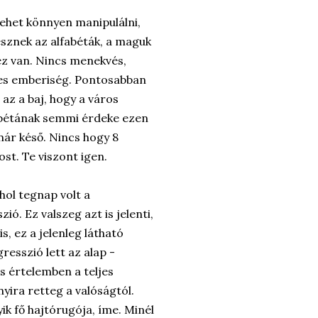
lehet könnyen manipulálni,
sznek az alfabéták, a maguk
ez van. Nincs menekvés,
eljes emberiség. Pontosabban
az a baj, hogy a város
fabétának semmi érdeke ezen
már késő. Nincs hogy 8
st. Te viszont igen.
hol tegnap volt a
ió. Ez valszeg azt is jelenti,
is, ez a jelenleg látható
resszió lett az alap -
s értelemben a teljes
yira retteg a valóságtól.
yik fő hajtórugója, íme. Minél