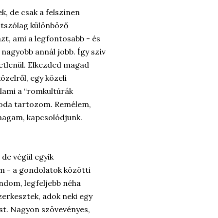
k, de csak a felszínen
átszólag különböző
zt, ami a legfontosabb - és
nagyobb annál jobb. Így szív
getlenül. Elkezded magad
zelről, egy közeli
lami a “romkultúrák
n oda tartozom. Remélem,
 magam, kapcsolódjunk.
de végül egyik
- a gondolatok közötti
ondom, legfeljebb néha
erkesztek, adok neki egy
most. Nagyon szövevényes,