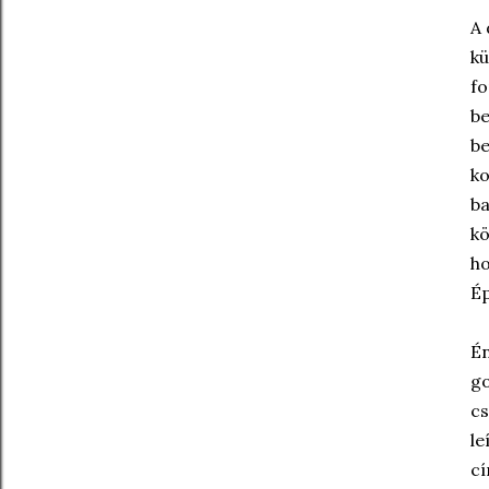
A 
kü
fo
be
be
ko
ba
kö
ho
Ép
Én
go
cs
le
cí