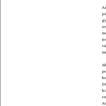
Az
jo
gy
se
mo
(o
vá
mi
Ah
po
ho
(v
le
em
Am