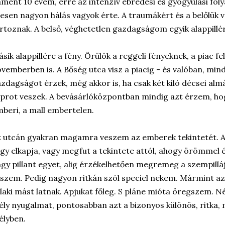
ment 10 évem, erre az intenzív ébredési és gyógyulási fol
esen nagyon hálás vagyok érte. A traumákért és a belőlük 
rtoznak. A belső, véghetetlen gazdagságom egyik alappillé
sik alappillére a fény. Örülök a reggeli fényeknek, a piac 
vemberben is. A Bőség utca visz a piacig - és valóban, mi
zdagságot érzek, még akkor is, ha csak két kiló décsei al
prot veszek. A bevásárlóközpontban mindig azt érzem, ho
beri, a mall embertelen.
 utcán gyakran magamra veszem az emberek tekintetét. 
gy elkapja, vagy megfut a tekintete attól, ahogy örömmel é
gy pillant egyet, alig érzékelhetően megremeg a szempillá
szem. Pedig nagyon ritkán szól speciel nekem. Mármint a
laki mást latnak. Apjukat főleg. S pláne mióta öregszem. Néh
ly nyugalmat, pontosabban azt a bizonyos különös, ritka,
lyben.