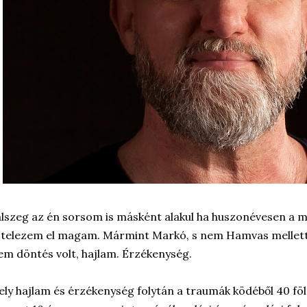
lszeg az én sorsom is másként alakul ha huszonévesen a me
telezem el magam. Mármint Markó, s nem Hamvas mellett.
m döntés volt, hajlam. Érzékenység.
ly hajlam és érzékenység folytán a traumák ködéből 40 fölö