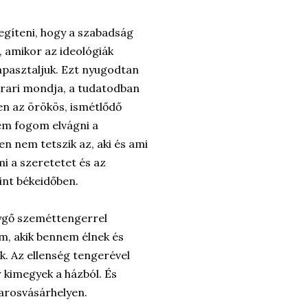
segíteni, hogy a szabadság
, amikor az ideológiák
apasztaljuk. Ezt nyugodtan
arari mondja, a tudatodban
ken az örökös, ismétlődő
em fogom elvágni a
en nem tetszik az, aki és ami
i a szeretetet és az
int békeidőben.
ygő szeméttengerrel
, akik bennem élnek és
k. Az ellenség tengerével
kimegyek a házból. És
Marosvásárhelyen.